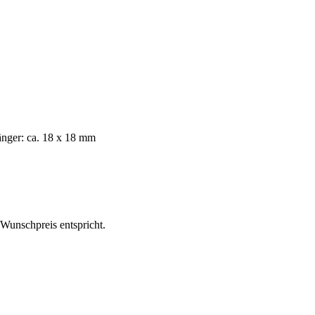
änger: ca. 18 x 18 mm
m Wunschpreis entspricht.